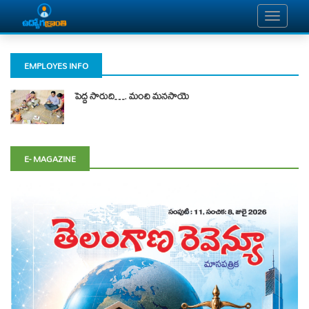
EMPLOYES INFO
పెద్ద సారుది…. మంచి మ‌న‌సాయె
E- MAGAZINE