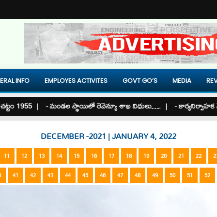
ERAL INFO
EMPLOYES ACTIVITES
GOVT GO’S
MEDIA
REV
5 |
- మండల స్థాయిలో రెవెన్యూ శాఖ విధులు…. |
- కార్యనిర్వాహక మెజిస్ట్రేట్
DECEMBER -2021 | JANUARY 4, 2022
11
12
13
14
15
16
17
18
19
20
21
22
2
0
41
42
43
44
45
46
47
48
49
50
51
52