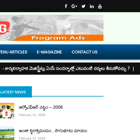
ENU ARTICLES
E-MAGAZINE
CONTACT US
- కార్యనిర్వాహక మెజిస్ట్రేట్లు ఏయే సందర్భాల్లో ఎటువంటి చర్యలు తీసుకోవచ్చు ? |
- జ
LATEST NEWS
ఆర్వోఎఫ్ఆర్ చ‌ట్టం – 2006
February 12, 2020
అంతా స్థిరాస్తిమయం.. సాగుభూమి మాయం
February 12, 2020