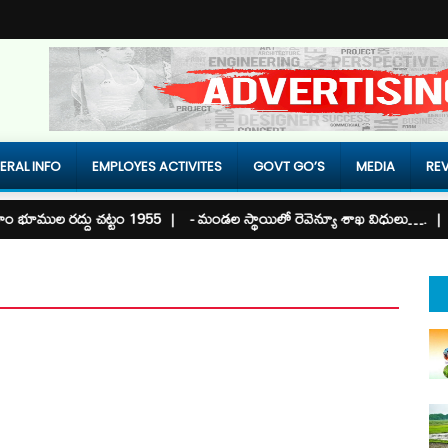
ERAL INFO
EMPLOYES ACTIVITES
GOVT GO’S
MEDIA
REV
 భూముల ర‌ద్దు చ‌ట్టం 1955 |
- మండల స్థాయిలో రెవెన్యూ శాఖ విధులు…. |