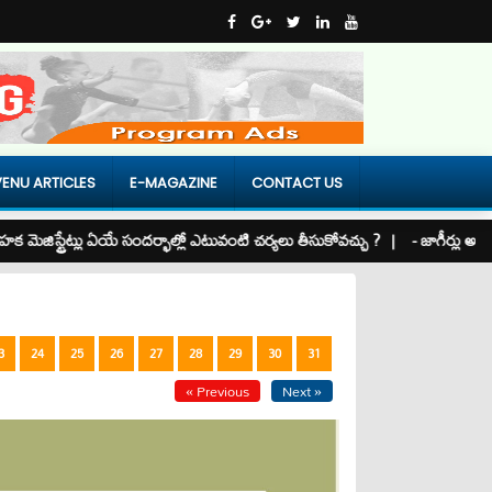
ENU ARTICLES
E-MAGAZINE
CONTACT US
మెజిస్ట్రేట్లు ఏయే సందర్భాల్లో ఎటువంటి చర్యలు తీసుకోవచ్చు ? |
- జాగీర్లు అంటే . .
3
24
25
26
27
28
29
30
31
« Previous
Next »