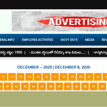
ERAL INFO
EMPLOYES ACTIVITES
GOVT GO’S
MEDIA
REV
చ‌ట్టం 1955 |
- మండల స్థాయిలో రెవెన్యూ శాఖ విధులు…. |
- కార్యనిర్వాహక 
DECEMBER – 2020 | DECEMBER 8, 2020
11
12
13
14
15
16
17
18
19
20
21
22
2
0
41
42
43
44
45
46
47
48
49
50
51
52