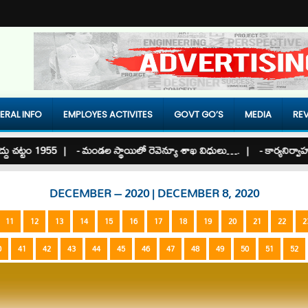
ERAL INFO
EMPLOYES ACTIVITES
GOVT GO’S
MEDIA
REV
ట్టం 1955 |
- మండల స్థాయిలో రెవెన్యూ శాఖ విధులు…. |
- కార్యనిర్వాహక మెజ
DECEMBER – 2020 | DECEMBER 8, 2020
11
12
13
14
15
16
17
18
19
20
21
22
2
0
41
42
43
44
45
46
47
48
49
50
51
52