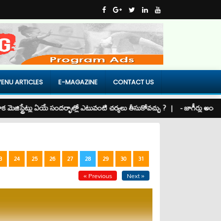
ENU ARTICLES
E-MAGAZINE
CONTACT US
ిస్ట్రేట్లు ఏయే సందర్భాల్లో ఎటువంటి చర్యలు తీసుకోవచ్చు ? |
- జాగీర్లు అంటే . . . 
3
24
25
26
27
28
29
30
31
« Previous
Next »