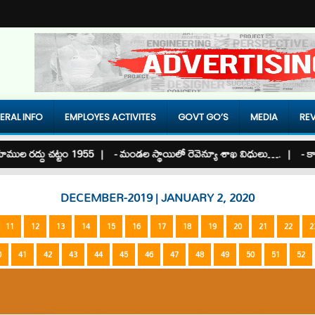
ERAL INFO
EMPLOYES ACTIVITES
GOVT GO’S
MEDIA
REV
‌ద్దు చ‌ట్టం 1955 |
- మండల స్థాయిలో రెవెన్యూ శాఖ విధులు…. |
- కార్యనిర
DECEMBER-2019 | JANUARY 2, 2020
11
12
13
14
15
16
17
18
19
20
21
22
2
0
41
42
43
44
45
46
47
48
49
50
51
52