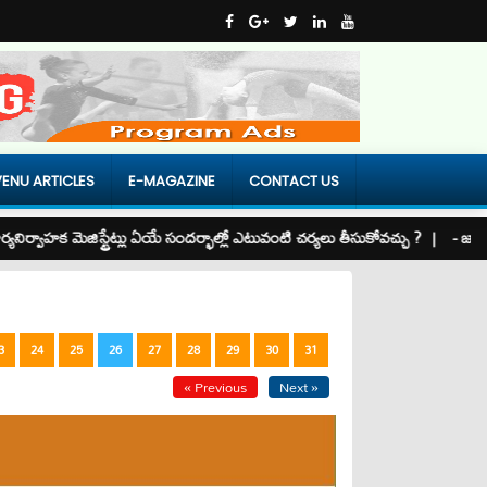
ENU ARTICLES
E-MAGAZINE
CONTACT US
్వాహక మెజిస్ట్రేట్లు ఏయే సందర్భాల్లో ఎటువంటి చర్యలు తీసుకోవచ్చు ? |
- జాగీర్లు అం
3
24
25
26
27
28
29
30
31
« Previous
Next »