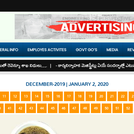
ERAL INFO
EMPLOYES ACTIVITES
GOVT GO’S
MEDIA
REV
ెవెన్యూ శాఖ విధులు…. |
- కార్యనిర్వాహక మెజిస్ట్రేట్లు ఏయే సందర్భాల్లో ఎటువంట
DECEMBER-2019 | JANUARY 2, 2020
11
12
13
14
15
16
17
18
19
20
21
22
2
0
41
42
43
44
45
46
47
48
49
50
51
52