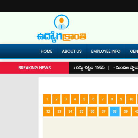
HOME
ABOUT US
EMPLOYEE INFO
GEN
్దీక‌ర‌ణ‌ నేప‌థ్యం |
- ఇనాం భూముల ర‌ద్దు చ‌ట్టం 1955 |
- మండల స్థాయిలో ర
BREAKING NEWS
1
2
3
4
5
6
7
8
9
10
32
33
34
35
36
37
38
39
4